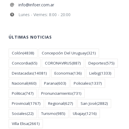
info@infoer.com.ar
Lunes - Viernes: 8:00 - 20:00
ÚLTIMAS NOTICIAS
Colón
(4838)
Concepción Del Uruguay
(321)
Concordia
(65)
CORONAVIRUS
(887)
Deportes
(575)
Destacadas
(14081)
Economia
(136)
Liebig
(1333)
Nacional
(460)
Parana
(603)
Policiales
(1337)
Politica
(747)
Pronunciamiento
(731)
Provincial
(1767)
Regional
(627)
San José
(2882)
Sociales
(22)
Turismo
(985)
Ubajay
(1216)
Villa Elisa
(2661)