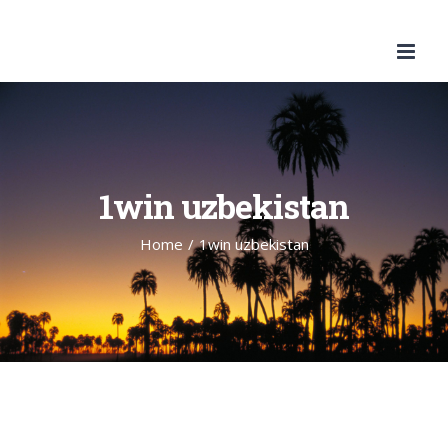
Skip
to
content
1win uzbekistan
Home
/
1win uzbekistan