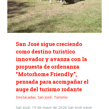
San José sigue creciendo
como destino turístico
innovador y avanza con la
propuesta de ordenanza
“Motorhome Friendly”,
pensada para acompañar el
auge del turismo rodante
Destacadas
,
San José
,
Turismo
San José, 19 de mayo de 2026 San José sigue