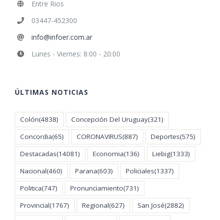
Entre Rios
03447-452300
info@infoer.com.ar
Lunes - Viernes: 8:00 - 20:00
ÚLTIMAS NOTICIAS
Colón
(4838)
Concepción Del Uruguay
(321)
Concordia
(65)
CORONAVIRUS
(887)
Deportes
(575)
Destacadas
(14081)
Economia
(136)
Liebig
(1333)
Nacional
(460)
Parana
(603)
Policiales
(1337)
Politica
(747)
Pronunciamiento
(731)
Provincial
(1767)
Regional
(627)
San José
(2882)