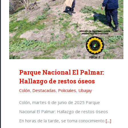
Parque Nacional El Palmar:
Hallazgo de restos óseos
Colón
,
Destacadas
,
Policiales
,
Ubajay
Colón, martes 6 de junio de 2025 Parque
Nacional El Palmar: Hallazgo de restos óseos
En horas de la tarde, se toma conocimiento
[...]