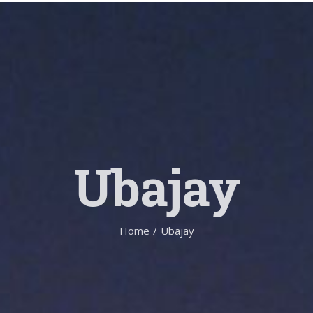
Ubajay
Home
/
Ubajay