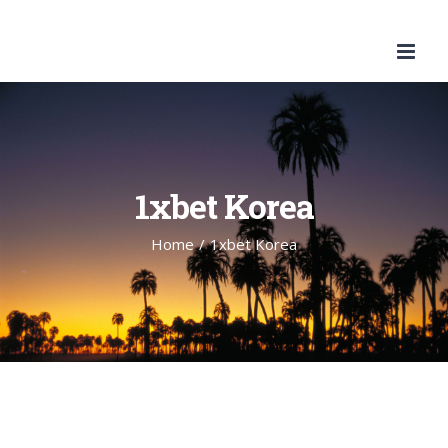
Skip
to
content
1xbet Korea
Home
/
1xbet Korea