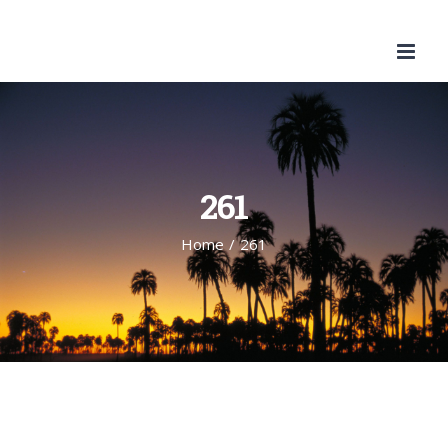
Skip
to
content
261
Home
/
261