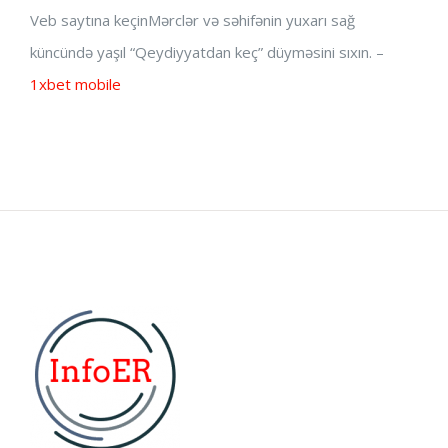
Veb saytına keçinMərclər və səhifənin yuxarı sağ
küncündə yaşıl “Qeydiyyatdan keç” düyməsini sıxın. –
1xbet mobile