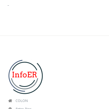
–
COLON
Entre Rios