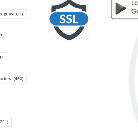
Uruguay
(321)
7)
1)
acional
(460)
(731)