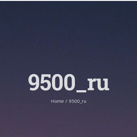
9500_ru
Home
/
9500_ru