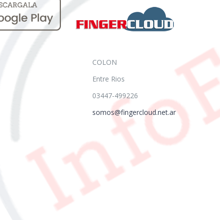
COLON
Entre Rios
03447-499226
somos@fingercloud.net.ar