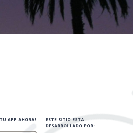
TU APP AHORA!
ESTE SITIO ESTA
DESARROLLADO POR: