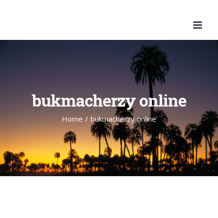
Skip
to
content
bukmacherzy online
Home
/
bukmacherzy online