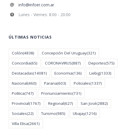
info@infoer.com.ar
Lunes - Viernes: 8:00 - 20:00
ÚLTIMAS NOTICIAS
Colón
(4838)
Concepción Del Uruguay
(321)
Concordia
(65)
CORONAVIRUS
(887)
Deportes
(575)
Destacadas
(14081)
Economia
(136)
Liebig
(1333)
Nacional
(460)
Parana
(603)
Policiales
(1337)
Politica
(747)
Pronunciamiento
(731)
Provincial
(1767)
Regional
(627)
San José
(2882)
Sociales
(22)
Turismo
(985)
Ubajay
(1216)
Villa Elisa
(2661)