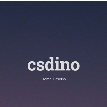
csdino
Home
/
csdino