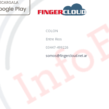
COLON
Entre Rios
03447-499226
somos@fingercloud.net.ar