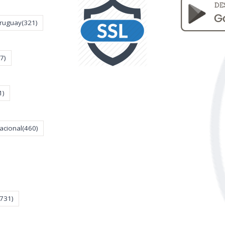
Uruguay
(321)
7)
1)
acional
(460)
(731)