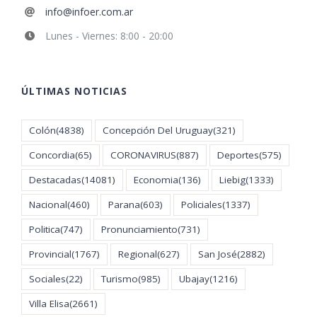
info@infoer.com.ar
Lunes - Viernes: 8:00 - 20:00
ÚLTIMAS NOTICIAS
Colón
(4838)
Concepción Del Uruguay
(321)
Concordia
(65)
CORONAVIRUS
(887)
Deportes
(575)
Destacadas
(14081)
Economia
(136)
Liebig
(1333)
Nacional
(460)
Parana
(603)
Policiales
(1337)
Politica
(747)
Pronunciamiento
(731)
Provincial
(1767)
Regional
(627)
San José
(2882)
Sociales
(22)
Turismo
(985)
Ubajay
(1216)
Villa Elisa
(2661)