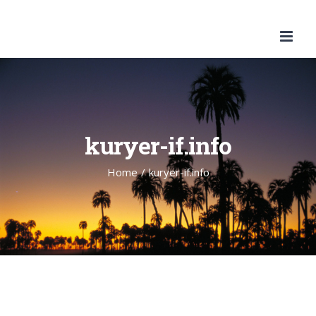
Skip
to
content
kuryer-if.info
Home
/
kuryer-if.info