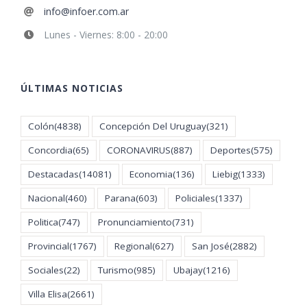
info@infoer.com.ar
Lunes - Viernes: 8:00 - 20:00
ÚLTIMAS NOTICIAS
Colón
(4838)
Concepción Del Uruguay
(321)
Concordia
(65)
CORONAVIRUS
(887)
Deportes
(575)
Destacadas
(14081)
Economia
(136)
Liebig
(1333)
Nacional
(460)
Parana
(603)
Policiales
(1337)
Politica
(747)
Pronunciamiento
(731)
Provincial
(1767)
Regional
(627)
San José
(2882)
Sociales
(22)
Turismo
(985)
Ubajay
(1216)
Villa Elisa
(2661)