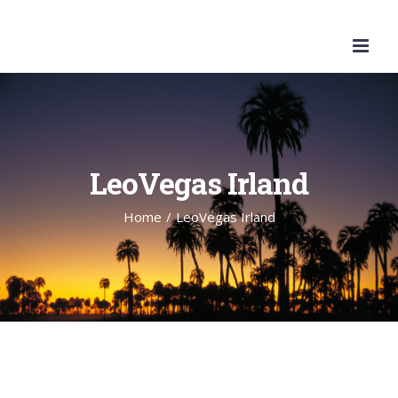
Skip
to
content
LeoVegas Irland
Home
/
LeoVegas Irland