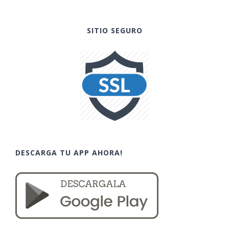
SITIO SEGURO
DESCARGA TU APP AHORA!