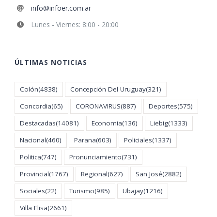
info@infoer.com.ar
Lunes - Viernes: 8:00 - 20:00
ÚLTIMAS NOTICIAS
Colón
(4838)
Concepción Del Uruguay
(321)
Concordia
(65)
CORONAVIRUS
(887)
Deportes
(575)
Destacadas
(14081)
Economia
(136)
Liebig
(1333)
Nacional
(460)
Parana
(603)
Policiales
(1337)
Politica
(747)
Pronunciamiento
(731)
Provincial
(1767)
Regional
(627)
San José
(2882)
Sociales
(22)
Turismo
(985)
Ubajay
(1216)
Villa Elisa
(2661)