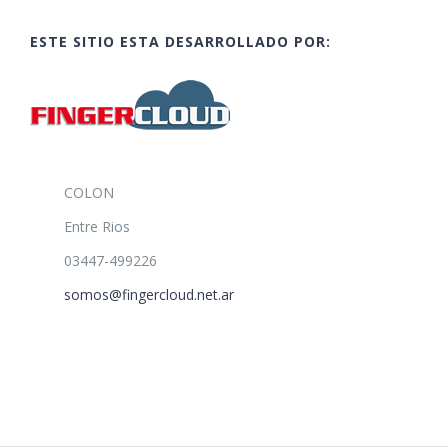
ESTE SITIO ESTA DESARROLLADO POR:
COLON
Entre Rios
03447-499226
somos@fingercloud.net.ar