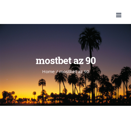
Skip
to
content
mostbet az 90
Home
/
mostbet az 90