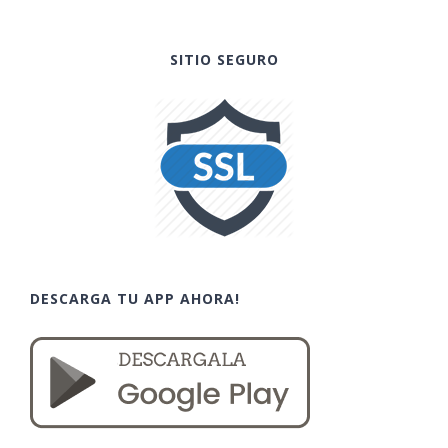
SITIO SEGURO
DESCARGA TU APP AHORA!