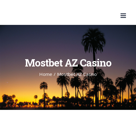
Skip
to
content
Mostbet AZ Casino
Home
/
Mostbet AZ Casino