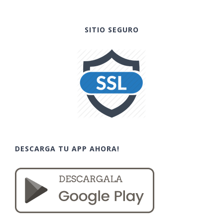
SITIO SEGURO
DESCARGA TU APP AHORA!