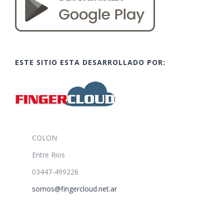
ESTE SITIO ESTA DESARROLLADO POR:
COLON
Entre Rios
03447-499226
somos@fingercloud.net.ar