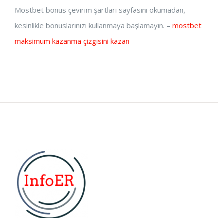
Mostbet bonus çevirim şartları sayfasını okumadan,
kesinlikle bonuslarınızı kullanmaya başlamayın. –
mostbet
maksimum kazanma çizgisini kazan