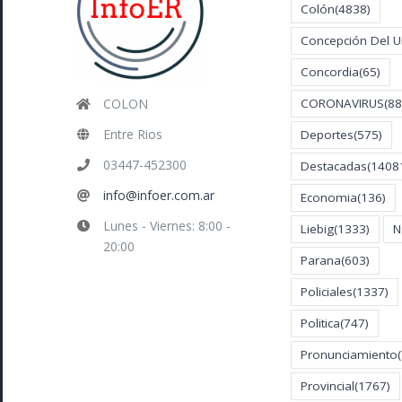
Colón
(4838)
Concepción Del 
Concordia
(65)
COLON
CORONAVIRUS
(88
Entre Rios
Deportes
(575)
03447-452300
Destacadas
(1408
info@infoer.com.ar
Economia
(136)
Lunes - Viernes: 8:00 -
Liebig
(1333)
N
20:00
Parana
(603)
Policiales
(1337)
Politica
(747)
Pronunciamiento
Provincial
(1767)