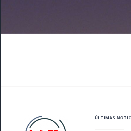
ÚLTIMAS NOTIC