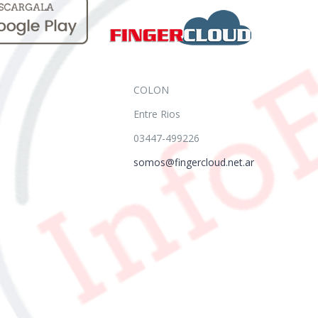
COLON
Entre Rios
03447-499226
somos@fingercloud.net.ar