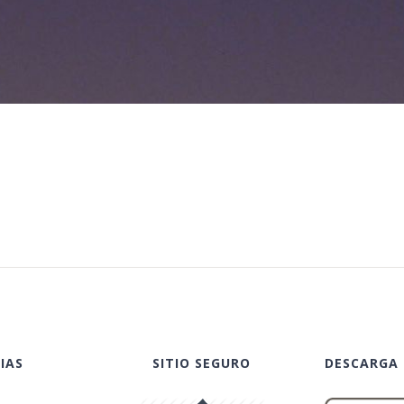
IAS
SITIO SEGURO
DESCARGA 