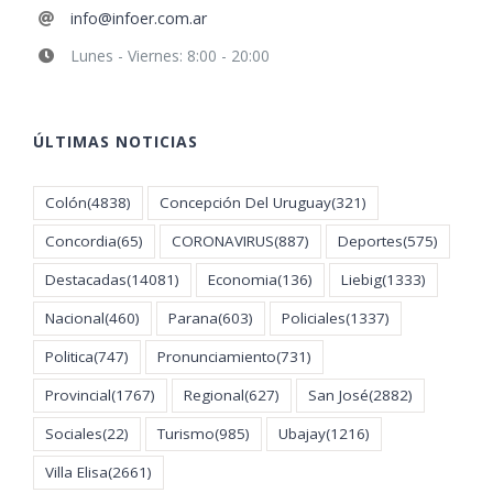
info@infoer.com.ar
Lunes - Viernes: 8:00 - 20:00
ÚLTIMAS NOTICIAS
Colón
(4838)
Concepción Del Uruguay
(321)
Concordia
(65)
CORONAVIRUS
(887)
Deportes
(575)
Destacadas
(14081)
Economia
(136)
Liebig
(1333)
Nacional
(460)
Parana
(603)
Policiales
(1337)
Politica
(747)
Pronunciamiento
(731)
Provincial
(1767)
Regional
(627)
San José
(2882)
Sociales
(22)
Turismo
(985)
Ubajay
(1216)
Villa Elisa
(2661)