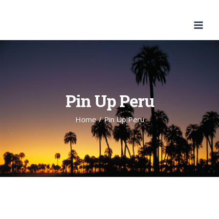
Skip
to
content
Pin Up Peru
Home
/
Pin Up Peru