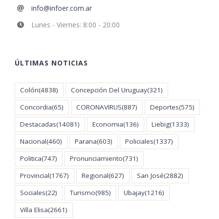
info@infoer.com.ar
Lunes - Viernes: 8:00 - 20:00
ÚLTIMAS NOTICIAS
Colón
(4838)
Concepción Del Uruguay
(321)
Concordia
(65)
CORONAVIRUS
(887)
Deportes
(575)
Destacadas
(14081)
Economia
(136)
Liebig
(1333)
Nacional
(460)
Parana
(603)
Policiales
(1337)
Politica
(747)
Pronunciamiento
(731)
Provincial
(1767)
Regional
(627)
San José
(2882)
Sociales
(22)
Turismo
(985)
Ubajay
(1216)
Villa Elisa
(2661)