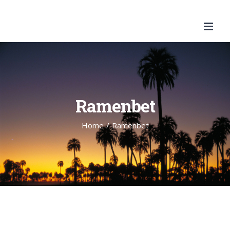
Skip
to
content
Ramenbet
Home
/
Ramenbet