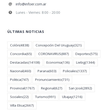
info@infoer.com.ar
Lunes - Viernes: 8:00 - 20:00
ÚLTIMAS NOTICIAS
Colón
(4838)
Concepción Del Uruguay
(321)
Concordia
(65)
CORONAVIRUS
(887)
Deportes
(575)
Destacadas
(14108)
Economia
(136)
Liebig
(1344)
Nacional
(460)
Parana
(603)
Policiales
(1337)
Politica
(747)
Pronunciamiento
(731)
Provincial
(1767)
Regional
(627)
San José
(2892)
Sociales
(22)
Turismo
(991)
Ubajay
(1216)
Villa Elisa
(2667)