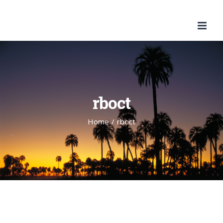
Skip
to
content
rboct
Home
/
rboct