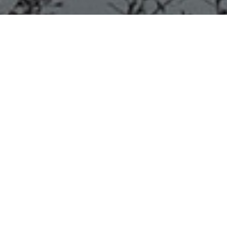
Ante el reclamo de Colón,
Bordet sostuvo que los ATN “no
son coparticipables a
Municipios”