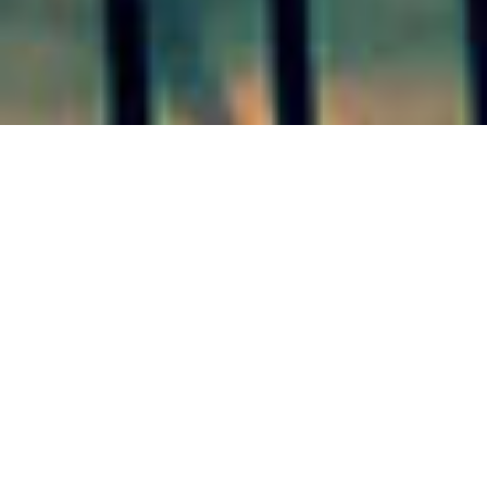
COLÓN 06/07/20
El pedido
estuvo efectuado por la
realizadora de la publicación
haciendo uso de la Banca
Ciudadana. La guía lleva casi
quince años difundiendo Colón