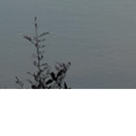
Mas Noticias
Colón
(4838)
Concepción Del Uruguay
(321)