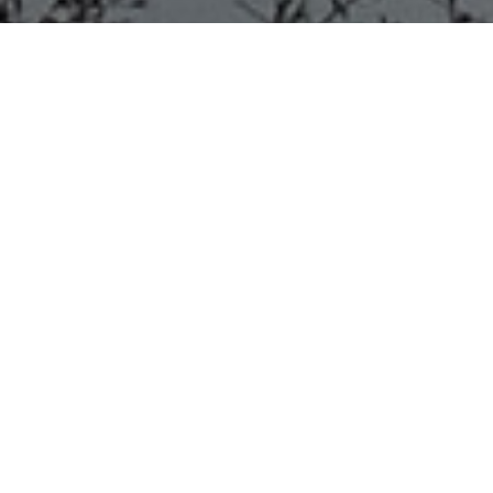
COLÓN 28/09/20
De acuerdo al informe que brindaba esta mañana el
hospital San Benjamín, ayer se enviaron siete (7)
hisopados para su estudio.
Hace instantes este medio, www.infoer.com.ar obtuvo
información exclusiva sobre los resultados de los
mismos.
Estamos en condiciones de adelantar que los siete