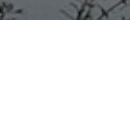
COLÓN 12/07/20 Los bomberos
voluntarios de Colón agradecen
mediante sus redes sociales la
colaboración de la comunidad
BUSECA A BENEFICIO “
Muchísimas gracias a todos los que este domingo
colaboraron con nuestra institución comprando su