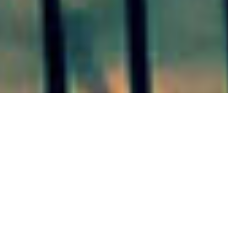
COLÓN 20/08/20
El sábado
habrá puntos chocolate en
clubes y sedes barriales de
Colón, el domingo, un paseo en