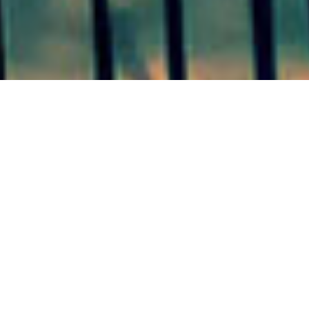
COLÓN 08/10/20
El hospital San Benjamín aclara los datos de la provincia
y confirma nuestro anticipo de ayer.
EN EL DEPARTAMENTO COLÓN NO SE REGISTRARON
NUEVOS CASOS DE COVID-19