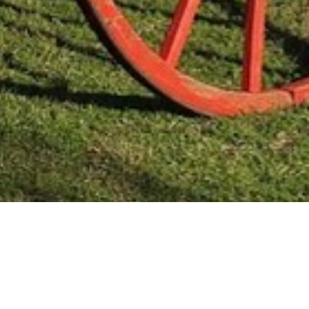
Mas Noticias
Colón
(4838)
Concepción Del Uruguay
(321)