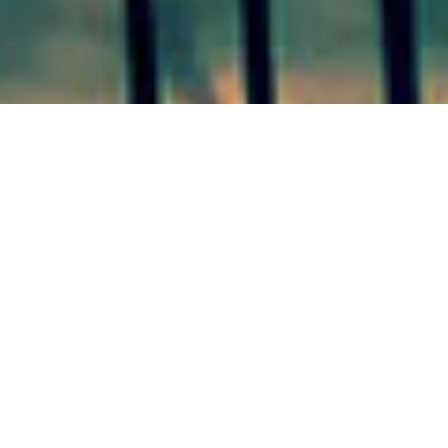
COLÓN 31/07/20
Se podrá
participar en tres categorías y
se otorgarán premios del primer
al tercer puesto de cada una
Del 15 de agosto al 30 de septiembre de 2020, los vecinos
de Colón podrán inscribirse en el Concurso de Parques y