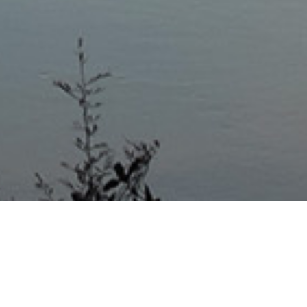
Mas Noticias
Colón
(4838)
Concepción Del Uruguay
(321)