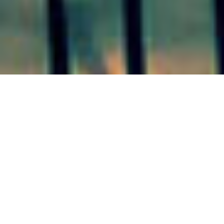
COLÓN – La venta ilegal de
lotes motivó un nuevo pedido
para desalojar el terreno
destinado a un hospital