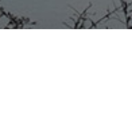
COLÓN 14/06/20 – El parte
diario del hospital de Colón
sobre el Covid-19
COMUNICADO DEL HOSPITAL SAN BENJAMIN.