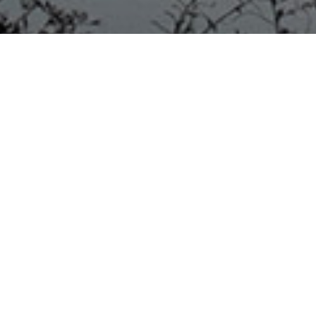
COLÓN 04/08/20
ALLANAMIENTO EN COLÓN
POR GROOMING
EN HORAS DE LA MAÑANA DE HOY PERSONAL DE LA
DEPARTAMENTAL URUGUAY EN CONJUNTO CON
PERSONAL DE ESTA JEFATURA SE HICIERON
PRESENTE EN UN DOMICILIO UBICADO SOBRE CALLE
RAMÍREZ DE ESTA CIUDAD, LUGAR DONDE SE LLEVÓ A