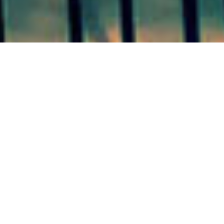
COLÓN 01/07/20
Este lunes el
intendente de Colón presentó un
proyecto para financiar un plan
de alumbrado público para la
ciudad
La Municipalidad de Colón se encuentra elaborando un