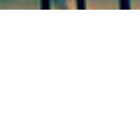
COLÓN 30/09/20
Cuadrillas del personal municipal de Colón lleva a
cabo esta semana distintos trabajos en la ciudad. En
la costanera reparan cordones luego de la extracción
de fresnos en mal estado y la reforestación con
lapachos.
En Cot y Urquiza en tanto, personal de la comuna
realiza tarea de bacheo urbano para reparar sectores