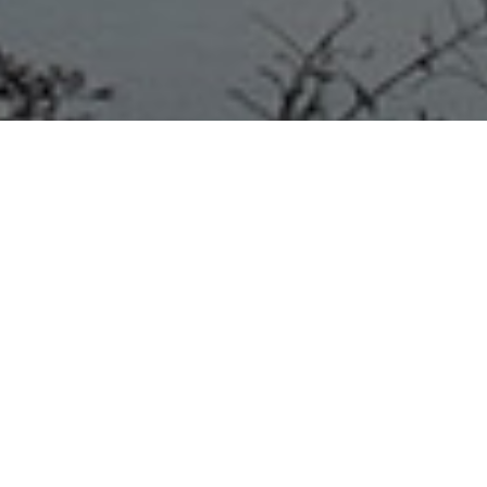
COLÓN 09/09/20
La
Municipalidad acondiciona
también el antiguo camping
norte que se transformará en un
nuevo espacio público de la
ciudad