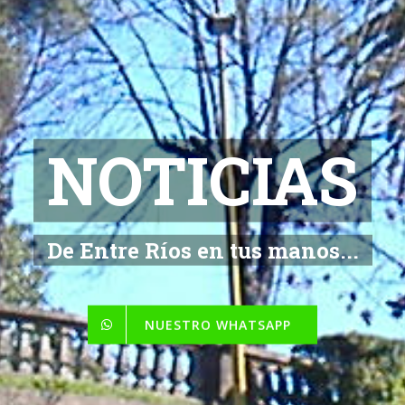
NOTICIAS
De Entre Ríos en tus manos...
NUESTRO WHATSAPP