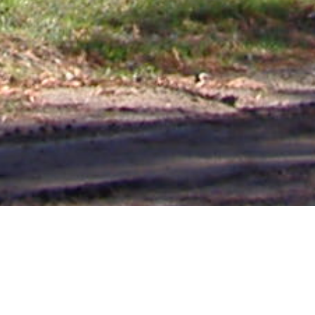
Mas Noticias
Colón
(4838)
Concepción Del Uruguay
(321)