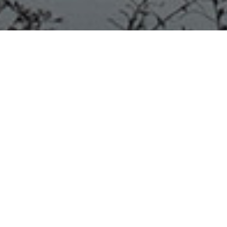
COLÓN 28/08/20
En las plazas,
las reservas norte y sur, el
cementerio y el vertedero, el
área de Ambiente municipal
lleva a cabo
la plantación de
árboles
Dentro de las acciones programadas en el marco del día