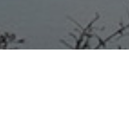
COLÓN 29/07/20
Luego de
modificar la Ordenanza y crear
un reglamento para adjudicar
las becas, comienza a pagarse el