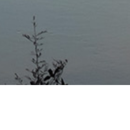
Mas Noticias
Colón
(4838)
Concepción Del Uruguay
(321)