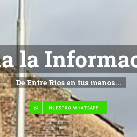
NOTICIAS
De Entre Ríos en tus manos...
NUESTRO WHATSAPP