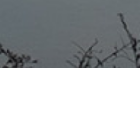
Enersa habilita servicio de
pago online con tarjeta de
débito