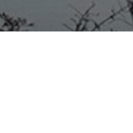
ENTRE RÍOS 24/07/20
Actividades en el marco del
mes de lucha contra la trata de
personas. Declaradas de interés
municipal por el municipio de
Colón