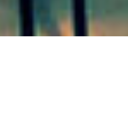
ENTRE RÍOS 22/06/20
Recomiendan reducir la
circulación de personas en todo
el territorio provincial
El gobernador Gustavo Bordet reunió este lunes a su