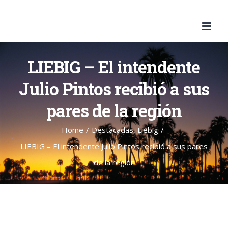
Skip
to
content
LIEBIG – El intendente
Julio Pintos recibió a sus
pares de la región
Home
/
Destacadas
,
Liebig
/
LIEBIG – El intendente Julio Pintos recibió a sus pares
de la región