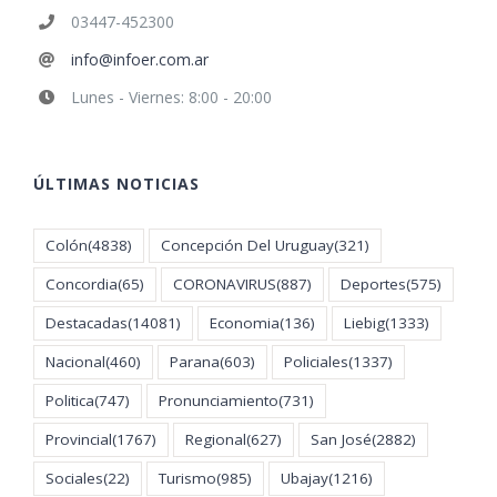
03447-452300
info@infoer.com.ar
Lunes - Viernes: 8:00 - 20:00
ÚLTIMAS NOTICIAS
Colón
(4838)
Concepción Del Uruguay
(321)
Concordia
(65)
CORONAVIRUS
(887)
Deportes
(575)
Destacadas
(14081)
Economia
(136)
Liebig
(1333)
Nacional
(460)
Parana
(603)
Policiales
(1337)
Politica
(747)
Pronunciamiento
(731)
Provincial
(1767)
Regional
(627)
San José
(2882)
Sociales
(22)
Turismo
(985)
Ubajay
(1216)