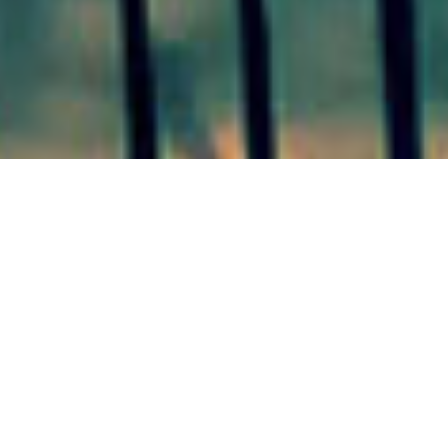
Megacausa por asociación
ilícita: allanaron un prostíbulo
en Ruta 14 y detuvieron a su
dueña