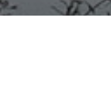
PAYSANDÚ 27/07/20 Con la
reapertura de los puentes con
Argentina “no podemos
arriesgar”, aseguró el
presidente Lacalle Pou
La reapertura de los puentes internacionales con
Argentina por ahora es “un sueño”, teniendo en cuenta